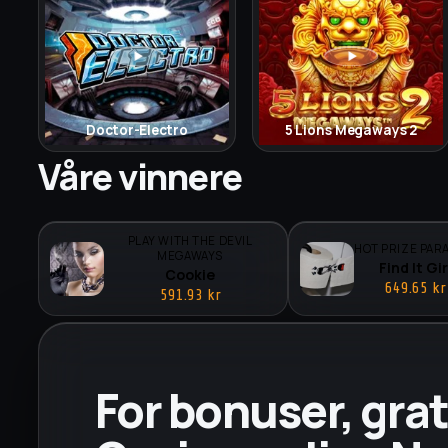
Doctor-Electro
5 Lions Megaways 2
Våre vinnere
PLAY WITH THE DEVIL
HOT PRIZE PAR
MEGAWAYS
Find It Gir
Cookie
649.65 kr
591.93 kr
For bonuser, grat