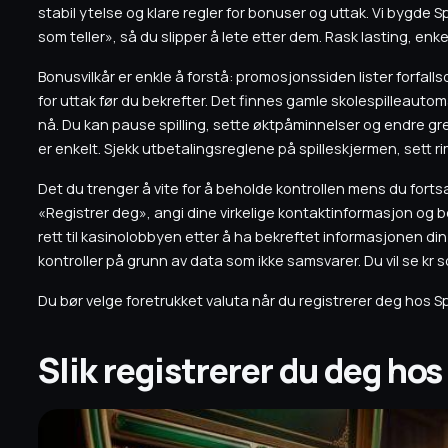
stabil ytelse og klare regler for bonuser og uttak. Vi bygde 
som teller», så du slipper å lete etter dem. Rask lasting, enk
Bonusvilkår er enkle å forstå: promosjonssiden lister forfall
for uttak før du bekrefter. Det finnes gamle skolespilleautom
nå. Du kan pause spilling, sette øktpåminnelser og endre gre
er enkelt. Sjekk utbetalingsreglene på spilleskjermen, sett rim
Det du trenger å vite for å beholde kontrollen mens du fortsa
«Registrer deg», angi dine virkelige kontaktinformasjon og b
rett til kasinolobbyen etter å ha bekreftet informasjonen din
kontroller på grunn av data som ikke samsvarer. Du vil se kr 
Du bør velge foretrukket valuta når du registrerer deg hos 
Slik registrerer du deg hos