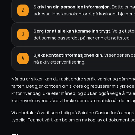
Skriv inn din personlige informasjon.
Dette er nø
adresse. Hos kassakontoret på kasinoet hjelper 
Sørg for at alle kan komme inn trygt.
Velg et ster
det samme passordet på mer enn ett nettsted.
Sjekk kontaktinformasjonen din.
Vi sender en be
nå aktiv etter verifisering.
Når du er sikker, kan du raskt endre språk, varsler og påminne
farten. Det gjør kontoen din sikrere og reduserer mislykkede p
kr for hver dag, uke eller måned, og du kan også velge å "ta
kasinoverktøyene våre vil bruke dem automatisk når de er la
Vi anbefaler å verifisere tidlig på Spinline Casino for å unn
tydelig. Teamet vårt kan be om en ny kopi av et dokument som 