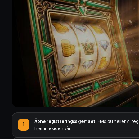
Åpne registreringsskjemaet.
Hvis du heller vil re
hjemmesiden vår.