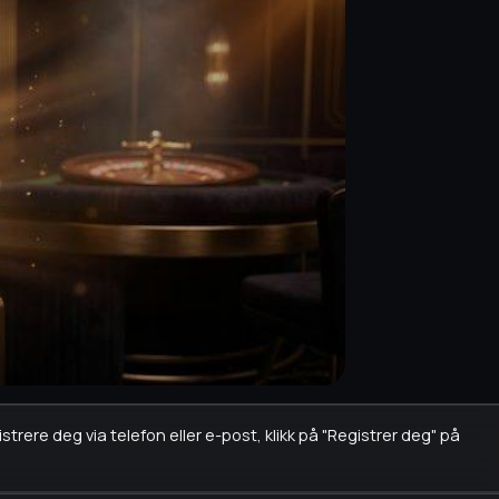
gistrere deg via telefon eller e-post, klikk på "Registrer deg" på