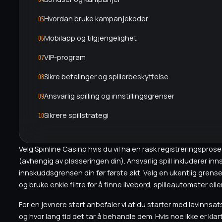
Hvordan bruke kampanjekoder
05
Mobilapp og tilgjengelighet
06
VIP-program
07
Sikre betalinger og spillerbeskyttelse
08
Ansvarlig spilling og innstillingsgrenser
09
Sikrere spillstrategi
10
Ofte stilte spørsmål
11
Velg Spinline Casino hvis du vil ha en rask registreringspros
(avhengig av plasseringen din). Ansvarlig spill inkluderer i
innskuddsgrensen din før første økt. Velg en ukentlig grense 
og bruke enkle filtre for å finne livebord, spilleautomater elle
For en jevnere start anbefaler vi at du starter med lavinnsa
og hvor lang tid det tar å behandle dem. Hvis noe ikke er kla