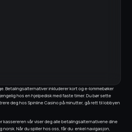
orge. Betalingsalternativer inkluderer kort og e-lommebøker
jengelig hos en hjelpedisk med faste timer. Du bør sette
trere deg hos Spinline Casino på minutter, gå rett til lobbyen
er kassereren vår viser deg alle betalingsalternativene dine
 norsk. Når du spiller hos oss, får du: enkel navigasjon,