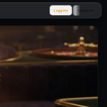
Logg inn
Registrer