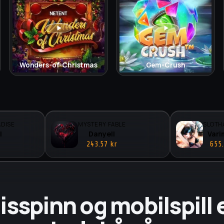
Wonders-of-Christmas
Gem-Crush
ADISE
MYSTERY FABLE
SLOTH
l
Danyell
Vari
243.57 kr
655.
isspinn og mobilspill 