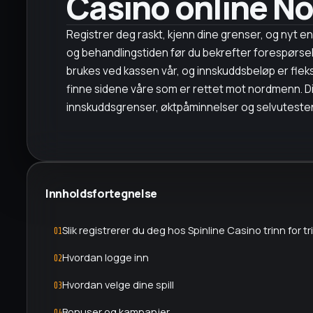
Casino online No
Registrer deg raskt, kjenn dine grenser, og nyt en
og behandlingstiden før du bekrefter forespørse
brukes ved kassen vår, og innskuddsbeløp er fleksible
finne sidene våre som er rettet mot nordmenn. Dis
innskuddsgrenser, øktpåminnelser og selvutestengel
Innholdsfortegnelse
Slik registrerer du deg hos Spinline Casino trinn for tr
01
Hvordan logge inn
02
Hvordan velge dine spill
03
Bonuser og kampanjer
04