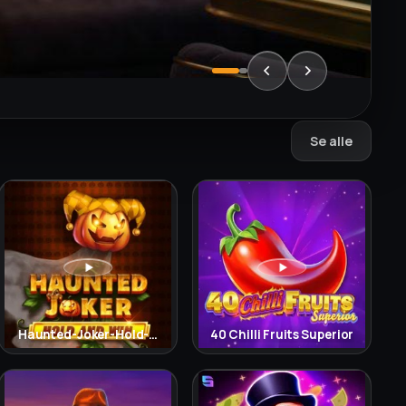
Se alle
Haunted-Joker-Hold-and-Win
40 Chilli Fruits Superior